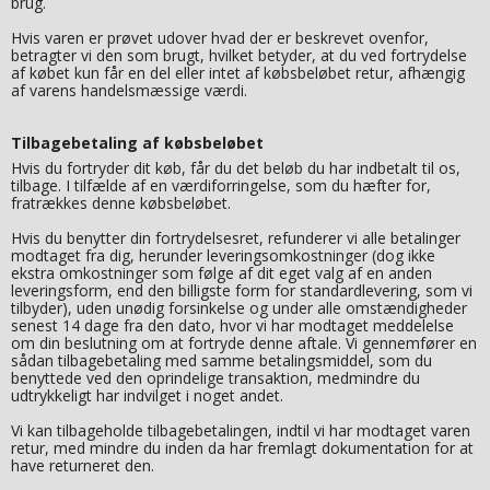
brug.
Hvis varen er prøvet udover hvad der er beskrevet ovenfor,
betragter vi den som brugt, hvilket betyder, at du ved fortrydelse
af købet kun får en del eller intet af købsbeløbet retur, afhængig
af varens handelsmæssige værdi.
Tilbagebetaling af købsbeløbet
Hvis du fortryder dit køb, får du det beløb du har indbetalt til os,
tilbage. I tilfælde af en værdiforringelse, som du hæfter for,
fratrækkes denne købsbeløbet.
Hvis du benytter din fortrydelsesret, refunderer vi alle betalinger
modtaget fra dig, herunder leveringsomkostninger (dog ikke
ekstra omkostninger som følge af dit eget valg af en anden
leveringsform, end den billigste form for standardlevering, som vi
tilbyder), uden unødig forsinkelse og under alle omstændigheder
senest 14 dage fra den dato, hvor vi har modtaget meddelelse
om din beslutning om at fortryde denne aftale. Vi gennemfører en
sådan tilbagebetaling med samme betalingsmiddel, som du
benyttede ved den oprindelige transaktion, medmindre du
udtrykkeligt har indvilget i noget andet.
Vi kan tilbageholde tilbagebetalingen, indtil vi har modtaget varen
retur, med mindre du inden da har fremlagt dokumentation for at
have returneret den.