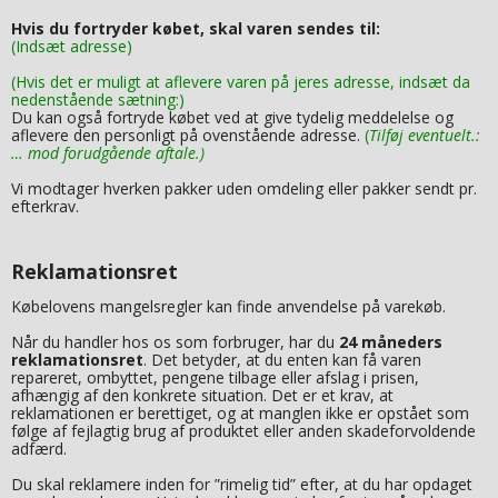
Hvis du fortryder købet, skal varen sendes til:
(Indsæt adresse)
(Hvis det er muligt at aflevere varen på jeres adresse, indsæt da
nedenstående sætning:)
Du kan også fortryde købet ved at give tydelig meddelelse og
aflevere den personligt på ovenstående adresse.
(
Tilføj eventuelt.:
… mod forudgående aftale.)
Vi modtager hverken pakker uden omdeling eller pakker sendt pr.
efterkrav.
Reklamationsret
Købelovens mangelsregler kan finde anvendelse på varekøb.
Når du handler hos os som forbruger, har du
24 måneders
reklamationsret
. Det betyder, at du enten kan få varen
repareret, ombyttet, pengene tilbage eller afslag i prisen,
afhængig af den konkrete situation. Det er et krav, at
reklamationen er berettiget, og at manglen ikke er opstået som
følge af fejlagtig brug af produktet eller anden skadeforvoldende
adfærd.
Du skal reklamere inden for ”rimelig tid” efter, at du har opdaget