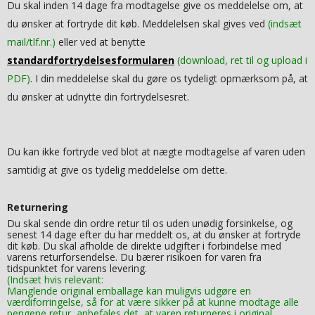
Du skal inden 14 dage fra modtagelse give os meddelelse om, at
du ønsker at fortryde dit køb. Meddelelsen skal gives ved
(indsæt
mail/tlf.nr.)
eller ved at benytte
standardfortrydelsesformularen
(download, ret til og upload i
PDF)
. I din meddelelse skal du gøre os tydeligt opmærksom på, at
du ønsker at udnytte din fortrydelsesret.
Du kan ikke fortryde ved blot at nægte modtagelse af varen uden
samtidig at give os tydelig meddelelse om dette.
Returnering
Du skal sende din ordre retur til os uden unødig forsinkelse, og
senest 14 dage efter du har meddelt os, at du ønsker at fortryde
dit køb. Du skal afholde de direkte udgifter i forbindelse med
varens returforsendelse. Du bærer risikoen for varen fra
tidspunktet for varens levering.
(Indsæt hvis relevant:
Manglende original emballage kan muligvis udgøre en
værdiforringelse, så for at være sikker på at kunne modtage alle
pengene retur, anbefales det, at varen returneres i original